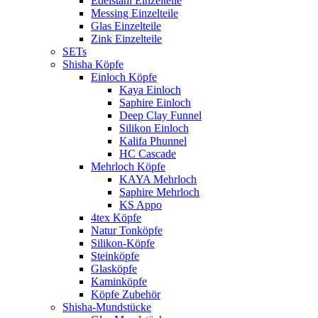
Edelstahl Einzelteile
Messing Einzelteile
Glas Einzelteile
Zink Einzelteile
SETs
Shisha Köpfe
Einloch Köpfe
Kaya Einloch
Saphire Einloch
Deep Clay Funnel
Silikon Einloch
Kalifa Phunnel
HC Cascade
Mehrloch Köpfe
KAYA Mehrloch
Saphire Mehrloch
KS Appo
4tex Köpfe
Natur Tonköpfe
Silikon-Köpfe
Steinköpfe
Glasköpfe
Kaminköpfe
Köpfe Zubehör
Shisha-Mundstücke