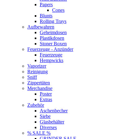
Papers
Cones
Blunts
Rolling Trays
Aufbewahren
Geheimdosen
Plastikdosen
Stoner Boxen
Feuerzeuge - Anzünder
Feuerzeuge
Hempwicks
Vaporizer
Reinigung
Sniff
Zippertüten
Merchandise
Poster
Extras
Zubehör
Aschenbecher
Siebe
Glasbehälter
Diverses
% SALE %
GRINDER SALE