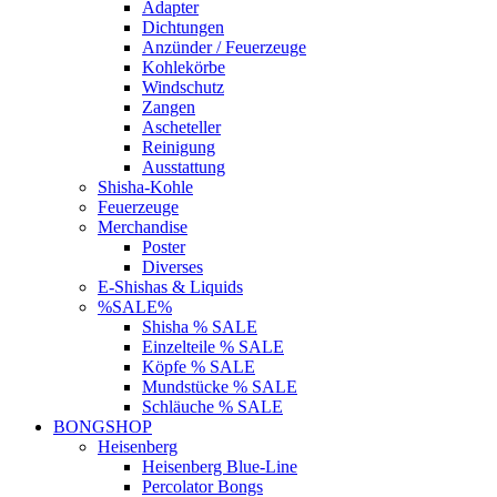
Adapter
Dichtungen
Anzünder / Feuerzeuge
Kohlekörbe
Windschutz
Zangen
Ascheteller
Reinigung
Ausstattung
Shisha-Kohle
Feuerzeuge
Merchandise
Poster
Diverses
E-Shishas & Liquids
%SALE%
Shisha % SALE
Einzelteile % SALE
Köpfe % SALE
Mundstücke % SALE
Schläuche % SALE
BONGSHOP
Heisenberg
Heisenberg Blue-Line
Percolator Bongs