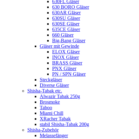
630FL Gläser
630 BORO Gläser
630AR Gläser
630SU Gläser
630SE Gläser
635CE Gläser
660 Gläser
Big-Bang Gläser
Gläser mit Gewinde
ELOX Gläser
INOX Gläser
BRASS Gläser
PNX Gläser
PN / SPN Gläser
Steckgläser
Diverse Gläser
Shisha-Tabak etc.
Alwazir Tabak 250g
Brosmoke
Taboo
Miami Chill
XRacher Tabak
stabil Shisha-Tabak 200g
Shisha-Zubehör
Melassefänger