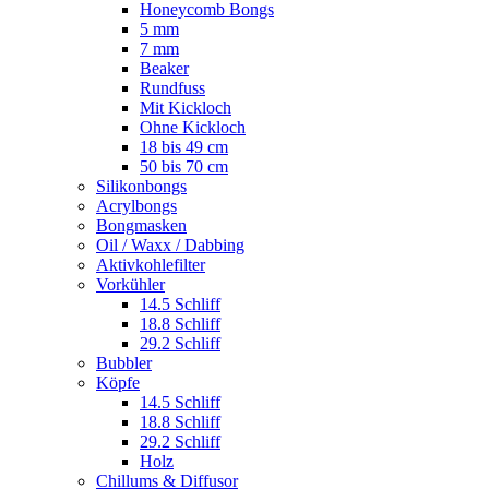
Honeycomb Bongs
5 mm
7 mm
Beaker
Rundfuss
Mit Kickloch
Ohne Kickloch
18 bis 49 cm
50 bis 70 cm
Silikonbongs
Acrylbongs
Bongmasken
Oil / Waxx / Dabbing
Aktivkohlefilter
Vorkühler
14.5 Schliff
18.8 Schliff
29.2 Schliff
Bubbler
Köpfe
14.5 Schliff
18.8 Schliff
29.2 Schliff
Holz
Chillums & Diffusor