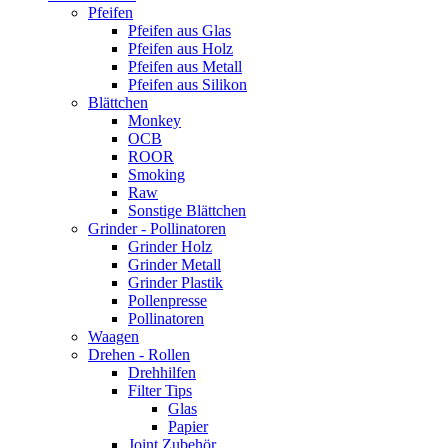
Pfeifen
Pfeifen aus Glas
Pfeifen aus Holz
Pfeifen aus Metall
Pfeifen aus Silikon
Blättchen
Monkey
OCB
ROOR
Smoking
Raw
Sonstige Blättchen
Grinder - Pollinatoren
Grinder Holz
Grinder Metall
Grinder Plastik
Pollenpresse
Pollinatoren
Waagen
Drehen - Rollen
Drehhilfen
Filter Tips
Glas
Papier
Joint Zubehör