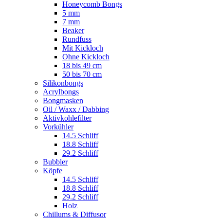
Honeycomb Bongs
5 mm
7 mm
Beaker
Rundfuss
Mit Kickloch
Ohne Kickloch
18 bis 49 cm
50 bis 70 cm
Silikonbongs
Acrylbongs
Bongmasken
Oil / Waxx / Dabbing
Aktivkohlefilter
Vorkühler
14.5 Schliff
18.8 Schliff
29.2 Schliff
Bubbler
Köpfe
14.5 Schliff
18.8 Schliff
29.2 Schliff
Holz
Chillums & Diffusor