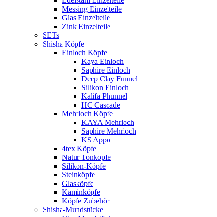
Edelstahl Einzelteile
Messing Einzelteile
Glas Einzelteile
Zink Einzelteile
SETs
Shisha Köpfe
Einloch Köpfe
Kaya Einloch
Saphire Einloch
Deep Clay Funnel
Silikon Einloch
Kalifa Phunnel
HC Cascade
Mehrloch Köpfe
KAYA Mehrloch
Saphire Mehrloch
KS Appo
4tex Köpfe
Natur Tonköpfe
Silikon-Köpfe
Steinköpfe
Glasköpfe
Kaminköpfe
Köpfe Zubehör
Shisha-Mundstücke