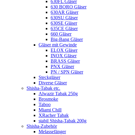
630FL Gläser
630 BORO Gläser
630AR Gläser
630SU Gläser
630SE Gläser
635CE Gläser
660 Gläser
Big-Bang Gläser
Gläser mit Gewinde
ELOX Gläser
INOX Gläser
BRASS Gläser
PNX Gläser
PN / SPN Gläser
Steckgläser
Diverse Gläser
Shisha-Tabak etc.
Alwazir Tabak 250g
Brosmoke
Taboo
Miami Chill
XRacher Tabak
stabil Shisha-Tabak 200g
Shisha-Zubehör
Melassefänger