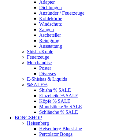
Adapter
Dichtungen
Anzünder / Feuerzeuge
Kohlekörbe
Windschutz
Zangen
Ascheteller
Reinigung
Ausstattung
Shisha-Kohle
Feuerzeuge
Merchandise
Poster
Diverses
E-Shishas & Liquids
%SALE%
Shisha % SALE
Einzelteile % SALE
Köpfe % SALE
Mundstücke % SALE
Schläuche % SALE
BONGSHOP
Heisenberg
Heisenberg Blue-Line
Percolator Bongs