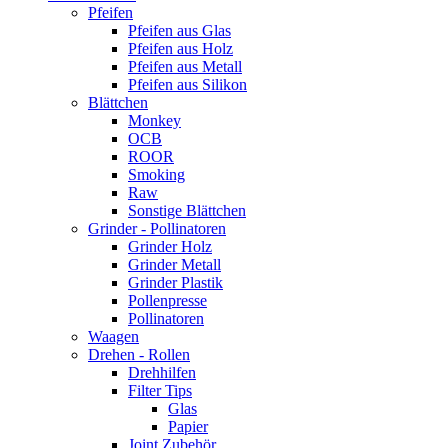
Pfeifen
Pfeifen aus Glas
Pfeifen aus Holz
Pfeifen aus Metall
Pfeifen aus Silikon
Blättchen
Monkey
OCB
ROOR
Smoking
Raw
Sonstige Blättchen
Grinder - Pollinatoren
Grinder Holz
Grinder Metall
Grinder Plastik
Pollenpresse
Pollinatoren
Waagen
Drehen - Rollen
Drehhilfen
Filter Tips
Glas
Papier
Joint Zubehör