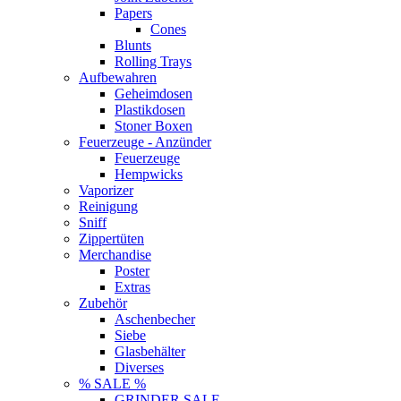
Papers
Cones
Blunts
Rolling Trays
Aufbewahren
Geheimdosen
Plastikdosen
Stoner Boxen
Feuerzeuge - Anzünder
Feuerzeuge
Hempwicks
Vaporizer
Reinigung
Sniff
Zippertüten
Merchandise
Poster
Extras
Zubehör
Aschenbecher
Siebe
Glasbehälter
Diverses
% SALE %
GRINDER SALE