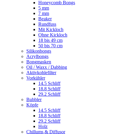
Honeycomb Bongs
5 mm
7 mm
Beaker
Rundfuss
Mit Kickloch
Ohne Kickloch
18 bis 49 cm
50 bis 70 cm
Silikonbongs
Acrylbongs
Bongmasken
Oil / Waxx / Dabbing
Aktivkohlefilter
Vorkühler
14.5 Schliff
18.8 Schliff
29.2 Schliff
Bubbler
Köpfe
14.5 Schliff
18.8 Schliff
29.2 Schliff
Holz
Chillums & Diffusor