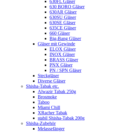
630FL Gläser
630 BORO Gläser
630AR Gläser
630SU Gläser
630SE Gläser
635CE Gläser
660 Gläser
Big-Bang Gläser
Gläser mit Gewinde
ELOX Gläser
INOX Gläser
BRASS Gläser
PNX Gläser
PN / SPN Gläser
Steckgläser
Diverse Gläser
Shisha-Tabak etc.
Alwazir Tabak 250g
Brosmoke
Taboo
Miami Chill
XRacher Tabak
stabil Shisha-Tabak 200g
Shisha-Zubehör
Melassefänger