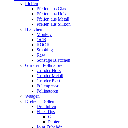
Pfeifen
Pfeifen aus Glas
Pfeifen aus Holz
Pfeifen aus Metall
Pfeifen aus Silikon
Blättchen
Monkey
OCB
ROOR
Smoking
Raw
Sonstige Blättchen
Grinder - Pollinatoren
Grinder Holz
Grinder Metall
Grinder Plastik
Pollenpresse
Pollinatoren
Waagen
Drehen - Rollen
Drehhilfen
Filter Tips
Glas
Papier
Joint Zubehör