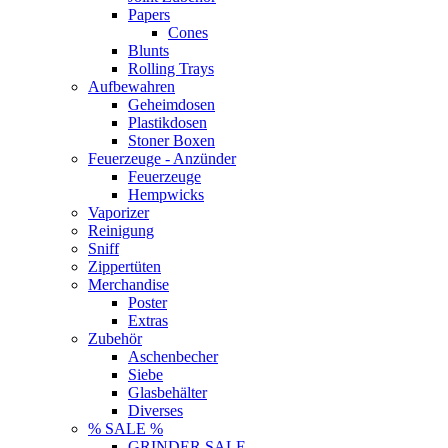
Papers
Cones
Blunts
Rolling Trays
Aufbewahren
Geheimdosen
Plastikdosen
Stoner Boxen
Feuerzeuge - Anzünder
Feuerzeuge
Hempwicks
Vaporizer
Reinigung
Sniff
Zippertüten
Merchandise
Poster
Extras
Zubehör
Aschenbecher
Siebe
Glasbehälter
Diverses
% SALE %
GRINDER SALE