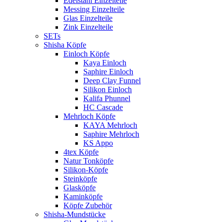
Edelstahl Einzelteile
Messing Einzelteile
Glas Einzelteile
Zink Einzelteile
SETs
Shisha Köpfe
Einloch Köpfe
Kaya Einloch
Saphire Einloch
Deep Clay Funnel
Silikon Einloch
Kalifa Phunnel
HC Cascade
Mehrloch Köpfe
KAYA Mehrloch
Saphire Mehrloch
KS Appo
4tex Köpfe
Natur Tonköpfe
Silikon-Köpfe
Steinköpfe
Glasköpfe
Kaminköpfe
Köpfe Zubehör
Shisha-Mundstücke