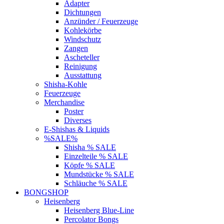
Adapter
Dichtungen
Anzünder / Feuerzeuge
Kohlekörbe
Windschutz
Zangen
Ascheteller
Reinigung
Ausstattung
Shisha-Kohle
Feuerzeuge
Merchandise
Poster
Diverses
E-Shishas & Liquids
%SALE%
Shisha % SALE
Einzelteile % SALE
Köpfe % SALE
Mundstücke % SALE
Schläuche % SALE
BONGSHOP
Heisenberg
Heisenberg Blue-Line
Percolator Bongs