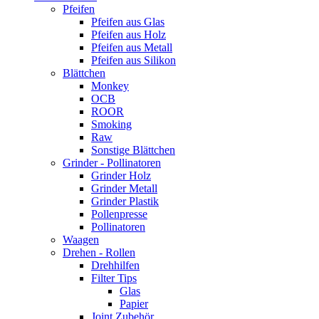
Pfeifen
Pfeifen aus Glas
Pfeifen aus Holz
Pfeifen aus Metall
Pfeifen aus Silikon
Blättchen
Monkey
OCB
ROOR
Smoking
Raw
Sonstige Blättchen
Grinder - Pollinatoren
Grinder Holz
Grinder Metall
Grinder Plastik
Pollenpresse
Pollinatoren
Waagen
Drehen - Rollen
Drehhilfen
Filter Tips
Glas
Papier
Joint Zubehör