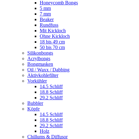
Honeycomb Bongs
5 mm
7 mm
Beaker
Rundfuss
Mit Kickloch
Ohne Kickloch
18 bis 49 cm
50 bis 70 cm
Silikonbongs
Acrylbongs
Bongmasken
Oil / Waxx / Dabbing
Aktivkohlefilter
Vorkühler
14.5 Schliff
18.8 Schliff
29.2 Schliff
Bubbler
Köpfe
14.5 Schliff
18.8 Schliff
29.2 Schliff
Holz
Chillums & Diffusor