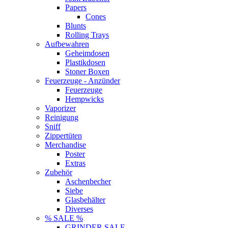
Papers
Cones
Blunts
Rolling Trays
Aufbewahren
Geheimdosen
Plastikdosen
Stoner Boxen
Feuerzeuge - Anzünder
Feuerzeuge
Hempwicks
Vaporizer
Reinigung
Sniff
Zippertüten
Merchandise
Poster
Extras
Zubehör
Aschenbecher
Siebe
Glasbehälter
Diverses
% SALE %
GRINDER SALE