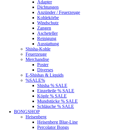
Adapter
Dichtungen
Anzünder / Feuerzeuge
Kohlekörbe
Windschutz
Zangen
Ascheteller
Reinigung
Ausstattung
Shisha-Kohle
Feuerzeuge
Merchandise
Poster
Diverses
E-Shishas & Liquids
%SALE%
Shisha % SALE
Einzelteile % SALE
Köpfe % SALE
Mundstücke % SALE
Schläuche % SALE
BONGSHOP
Heisenberg
Heisenberg Blue-Line
Percolator Bongs