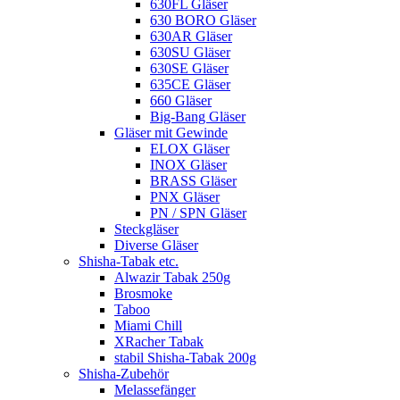
630FL Gläser
630 BORO Gläser
630AR Gläser
630SU Gläser
630SE Gläser
635CE Gläser
660 Gläser
Big-Bang Gläser
Gläser mit Gewinde
ELOX Gläser
INOX Gläser
BRASS Gläser
PNX Gläser
PN / SPN Gläser
Steckgläser
Diverse Gläser
Shisha-Tabak etc.
Alwazir Tabak 250g
Brosmoke
Taboo
Miami Chill
XRacher Tabak
stabil Shisha-Tabak 200g
Shisha-Zubehör
Melassefänger