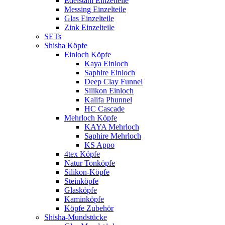
Edelstahl Einzelteile
Messing Einzelteile
Glas Einzelteile
Zink Einzelteile
SETs
Shisha Köpfe
Einloch Köpfe
Kaya Einloch
Saphire Einloch
Deep Clay Funnel
Silikon Einloch
Kalifa Phunnel
HC Cascade
Mehrloch Köpfe
KAYA Mehrloch
Saphire Mehrloch
KS Appo
4tex Köpfe
Natur Tonköpfe
Silikon-Köpfe
Steinköpfe
Glasköpfe
Kaminköpfe
Köpfe Zubehör
Shisha-Mundstücke