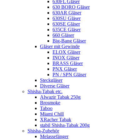
630FL Gläser
630 BORO Gläser
630AR Gläser
630SU Gläser
630SE Gläser
635CE Gläser
660 Gläser
Big-Bang Gläser
Gläser mit Gewinde
ELOX Gläser
INOX Gläser
BRASS Gläser
PNX Gläser
PN / SPN Gläser
Steckgläser
Diverse Gläser
Shisha-Tabak etc.
Alwazir Tabak 250g
Brosmoke
Taboo
Miami Chill
XRacher Tabak
stabil Shisha-Tabak 200g
Shisha-Zubehör
Melassefänger