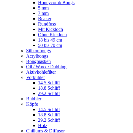
Honeycomb Bongs
5 mm
7 mm
Beaker
Rundfuss
Mit Kickloch
Ohne Kickloch
18 bis 49 cm
50 bis 70 cm
Silikonbongs
Acrylbongs
Bongmasken
Oil / Waxx / Dabbing
Aktivkohlefilter
Vorkühler
14.5 Schliff
18.8 Schliff
29.2 Schliff
Bubbler
Köpfe
14.5 Schliff
18.8 Schliff
29.2 Schliff
Holz
Chillums & Diffusor