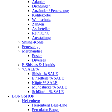
Adapter
Dichtungen
Anzünder / Feuerzeuge
Kohlekörbe
Windschutz
Zangen
Ascheteller
Reinigung
Ausstattung
Shisha-Kohle
Feuerzeuge
Merchandise
Poster
Diverses
E-Shishas & Liquids
%SALE%
Shisha % SALE
Einzelteile % SALE
Köpfe % SALE
Mundstücke % SALE
Schläuche % SALE
BONGSHOP
Heisenberg
Heisenberg Blue-Line
Percolator Bongs