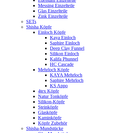
Edelstahl Einzelteile
Messing Einzelteile
Glas Einzelteile
Zink Einzelteile
SETs
Shisha Köpfe
Einloch Köpfe
Kaya Einloch
Saphire Einloch
Deep Clay Funnel
Silikon Einloch
Kalifa Phunnel
HC Cascade
Mehrloch Köpfe
KAYA Mehrloch
Saphire Mehrloch
KS Appo
4tex Köpfe
Natur Tonköpfe
Silikon-Köpfe
Steinköpfe
Glasköpfe
Kaminköpfe
Köpfe Zubehör
Shisha-Mundstücke