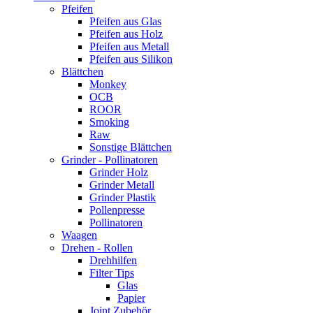
Pfeifen
Pfeifen aus Glas
Pfeifen aus Holz
Pfeifen aus Metall
Pfeifen aus Silikon
Blättchen
Monkey
OCB
ROOR
Smoking
Raw
Sonstige Blättchen
Grinder - Pollinatoren
Grinder Holz
Grinder Metall
Grinder Plastik
Pollenpresse
Pollinatoren
Waagen
Drehen - Rollen
Drehhilfen
Filter Tips
Glas
Papier
Joint Zubehör