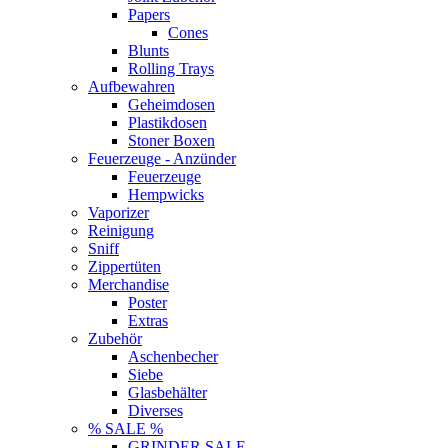
Papers
Cones
Blunts
Rolling Trays
Aufbewahren
Geheimdosen
Plastikdosen
Stoner Boxen
Feuerzeuge - Anzünder
Feuerzeuge
Hempwicks
Vaporizer
Reinigung
Sniff
Zippertüten
Merchandise
Poster
Extras
Zubehör
Aschenbecher
Siebe
Glasbehälter
Diverses
% SALE %
GRINDER SALE