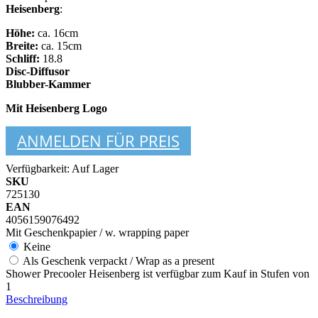
Heisenberg
:
Höhe:
ca. 16cm
Breite:
ca. 15cm
Schliff:
18.8
Disc-Diffusor
Blubber-Kammer
Mit Heisenberg Logo
ANMELDEN FÜR PREIS
Verfügbarkeit:
Auf Lager
SKU
725130
EAN
4056159076492
Mit Geschenkpapier / w. wrapping paper
Keine
Als Geschenk verpackt / Wrap as a present
Shower Precooler Heisenberg ist verfügbar zum Kauf in Stufen von
1
Beschreibung